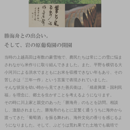
当時の上越高田は有数の豪雪地で、農民たちは常にこの雪に悩ま
されながら米作りに取り組んできました。また、平野を横切る大
小河川による洪水でまともにお米を収穫できない年もあり、その
苦しさは「三年一作」という言葉で表現されていました。
そんな状況を幼い時から見てきた善兵衛は、「殖産興業・国利民
福」を理念に、郷土を生かすことを考えるようになります。
その時に川上家と親交のあった「勝海舟」のもとを訪問。相談
し、激励されました。勝海舟のもとに足繁く通ううちに海外から
渡ってきた「葡萄酒」を振る舞われ、海外文化の香りを感じるよ
うになりました。そして、ぶどうは荒れ果てた土地でも栽培で