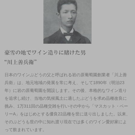
日本のワインぶどうの父と呼ばれる岩の原葡萄園創業者「川上善
兵衛」は、地元地域の発展を常に考え、そして1890年（明治23
年）に岩の原葡萄園を開設します。その後、本格的なワイン造り
を追求し続け、当地の気候風土に適したぶどうを求め品種改良に
挑み、1万311回の品種交雑を行いその中から「マスカット・ベー
リーA」をはじめとする優良22品種を世に送り出しました。以来、
そのぶどうも世の中に知れ渡り現在では多くのワイン愛好家によ
って飲まれています。