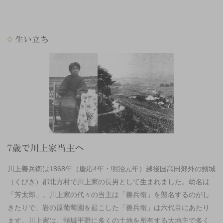
川上善兵衛は1868年（慶応4年・明治元年）越後国高田郊外の頸城
（くびき）郡北方村で川上家の長男として生まれました。幼名は
「芳太郎」。川上家の代々の当主は「善兵衛」を襲名するのがし
きたりで、岩の原葡萄園を起こした「善兵衛」は六代目にあたり
ます。川上家は、頸城平野に多くの土地を所有する大地主で多く