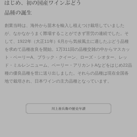
創業当時は、海外から苗木を輸入し植えつけ栽培していました
が、なかなかうまく際場することができず苦労の連続でした。そ
して、1922年（大正11年）6月から気候風土に適したぶどう品種
を求めて品種改良を開始。1万311回の品種交雑の中からマスカッ
ト・ベーリーA、ブラック・クイーン、ローズ・シオター、レッ
ド・ミルレンニューム、ベーリー・アリカントAなどをはじめ22品
種の優良品種を世に送り出しました。それらの品種は現在全国各
地で栽培され、日本ワインの主力品種となっています。