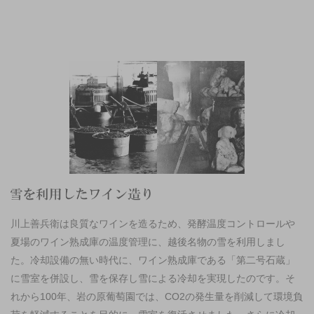
川上善兵衛は良質なワインを造るため、発酵温度コントロールや
夏場のワイン熟成庫の温度管理に、越後名物の雪を利用しまし
た。冷却設備の無い時代に、ワイン熟成庫である「第二号石蔵」
に雪室を併設し、雪を保存し雪による冷却を実現したのです。そ
れから100年、岩の原葡萄園では、CO2の発生量を削減して環境負