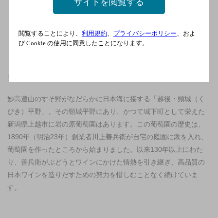
サイトを閲覧する
閲覧することにより、
利用規約
、
プライバシーポリシー
、およ
び Cookie の使用に同意したことになります。
妙高連山のすそ野がなだらかに日本海に接する「越後・頸城（く
びき）平野」。その頸城平野にあり、かつて城下町として栄えた
新潟県上越市に岩の原葡萄園はあります。この葡萄園の歴史は、
1890年（明治23年）創業者川上善兵衛が自宅の庭園に鍬を入れ、
葡萄園を作ったところから始まりました。以来130年以上にわた
り、善兵衛がぶどうとワインにかけた情熱を引き継ぎ、高品質の
日本ワインを造りだすための努力を惜しむことなく続けていま
す。