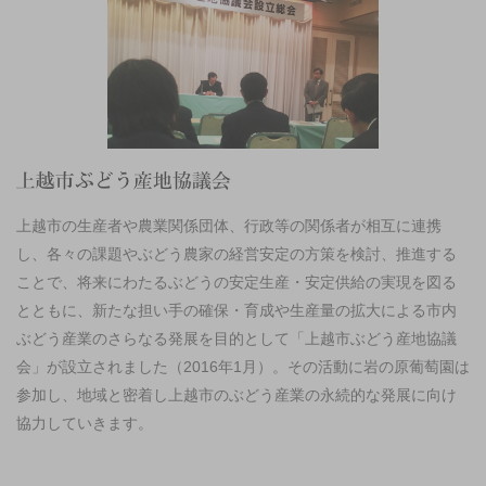
上越市の生産者や農業関係団体、行政等の関係者が相互に連携
し、各々の課題やぶどう農家の経営安定の方策を検討、推進する
ことで、将来にわたるぶどうの安定生産・安定供給の実現を図る
とともに、新たな担い手の確保・育成や生産量の拡大による市内
ぶどう産業のさらなる発展を目的として「上越市ぶどう産地協議
会」が設立されました（2016年1月）。その活動に岩の原葡萄園は
参加し、地域と密着し上越市のぶどう産業の永続的な発展に向け
協力していきます。