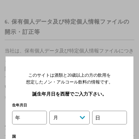
6. 保有個人データ及び特定個人情報ファイルの
開示・訂正等
当社は、保有個人データ及び特定個人情報ファイルにつき
ご本人または代理人からの開示、訂正等（訂正、追加、削
除、利用停止、消去または第三者への提供の停止をいいま
このサイトは酒類と20歳以上の方の飲用を
す）を求められた場合には、法令の規定に従い対応させて
想定したノン・アルコール飲料の情報です。
いただきます。
誕生年月日を西暦でご入力下さい。
具体的な手続きにつきましては、
公表事項
をご覧下さい。
生年月日
年
月
日
7. 個人を識別することができない形での利用
国