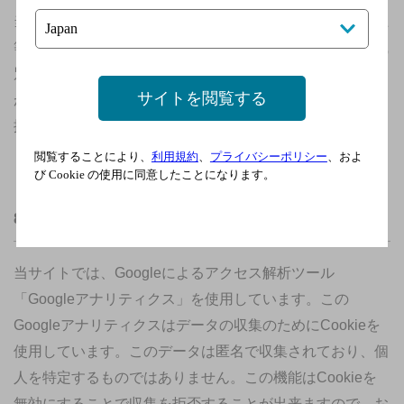
当社は、個人情報の安全管理、製品・サービスの品質向上
等の目的のため、個人情報を、統計情報その他の個人を識
別することができない情報にして利用させていただくこと
サイトを閲覧する
があります。なお、匿名加工情報及び仮名加工情報の取り
扱いについては
公表事項
をご覧ください。
閲覧することにより、
利用規約
、
プライバシーポリシー
、およ
び Cookie の使用に同意したことになります。
8. Googleアナリティクスの利用に関して
当サイトでは、Googleによるアクセス解析ツール
「Googleアナリティクス」を使用しています。この
Googleアナリティクスはデータの収集のためにCookieを
使用しています。このデータは匿名で収集されており、個
人を特定するものではありません。この機能はCookieを
無効にすることで収集を拒否することが出来ますので、お