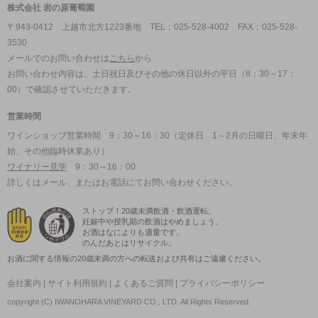
株式会社 岩の原葡萄園
〒943-0412 上越市北方1223番地 TEL：025-528-4002 FAX：025-528-
3530
メールでのお問い合わせは
こちら
から
お問い合わせ内容は、土日祝日及びその他の休日以外の平日（8：30～17：
00）で確認させていただきます。
営業時間
ワインショップ営業時間 9：30～16：30（定休日 1～2月の日曜日、年末年
始、その他臨時休業あり）
ワイナリー見学
9：30～16：00
詳しくはメール、またはお電話にてお問い合わせください。
ストップ！20歳未満飲酒・飲酒運転。
妊娠中や授乳期の飲酒はやめましょう。
お酒はなによりも適量です。
のんだあとはリサイクル。
お酒に関する情報の20歳未満の方への転送および共有はご遠慮ください。
会社案内
|
サイト利用規約
|
よくあるご質問
|
プライバシーポリシー
copyright (C) IWANOHARA VINEYARD CO., LTD. All Rights Reserved.